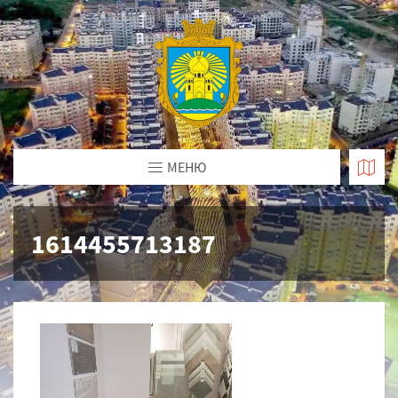
МЕНЮ
1614455713187