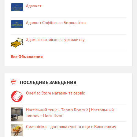
Адвокат
Адвокат Софіївська Борщагівка
Здам ліжко-місце в гуртожитку
Все Объявления
ПОСЛЕДНИЕ ЗАВЕДЕНИЯ
OneMac.Store магазин та сервіс
Настільний теніс – Tennis Room 2 | Настольный
теннис – Пинг Понг
Cмачнісіма – доставка суші та піци в Вишневому