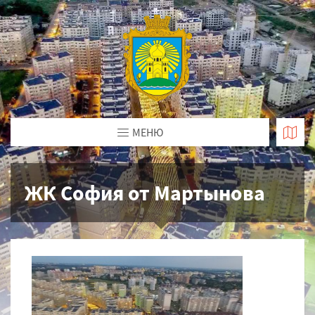
МЕНЮ
ЖК София от Мартынова