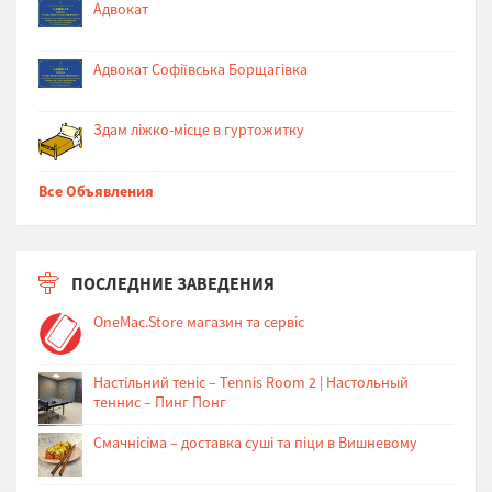
Адвокат
Адвокат Софіївська Борщагівка
Здам ліжко-місце в гуртожитку
Все Объявления
ПОСЛЕДНИЕ ЗАВЕДЕНИЯ
OneMac.Store магазин та сервіс
Настільний теніс – Tennis Room 2 | Настольный
теннис – Пинг Понг
Cмачнісіма – доставка суші та піци в Вишневому