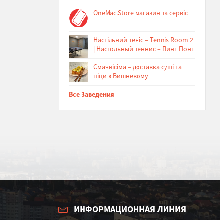
OneMac.Store магазин та сервіс
Настільний теніс – Tennis Room 2
| Настольный теннис – Пинг Понг
Cмачнісіма – доставка суші та
піци в Вишневому
Все Заведения
ИНФОРМАЦИОННАЯ ЛИНИЯ