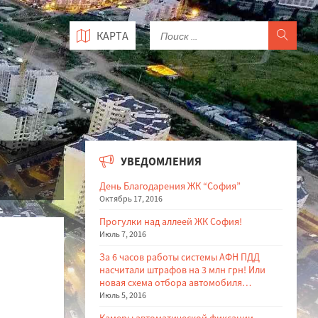
КАРТА
УВЕДОМЛЕНИЯ
День Благодарения ЖК “София”
Октябрь 17, 2016
Прогулки над аллеей ЖК София!
Июль 7, 2016
За 6 часов работы системы АФН ПДД
насчитали штрафов на 3 млн грн! Или
новая схема отбора автомобиля…
Июль 5, 2016
Камеры автоматической фиксации