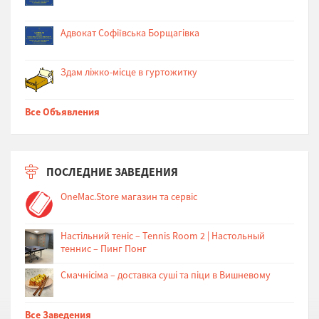
Адвокат Софіївська Борщагівка
Здам ліжко-місце в гуртожитку
Все Объявления
ПОСЛЕДНИЕ ЗАВЕДЕНИЯ
OneMac.Store магазин та сервіс
Настільний теніс – Tennis Room 2 | Настольный
теннис – Пинг Понг
Cмачнісіма – доставка суші та піци в Вишневому
Все Заведения