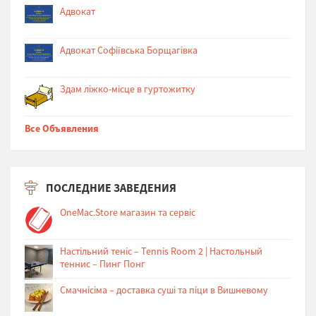
Адвокат
Адвокат Софіївська Борщагівка
Здам ліжко-місце в гуртожитку
Все Объявления
ПОСЛЕДНИЕ ЗАВЕДЕНИЯ
OneMac.Store магазин та сервіс
Настільний теніс – Tennis Room 2 | Настольный
теннис – Пинг Понг
Cмачнісіма – доставка суші та піци в Вишневому