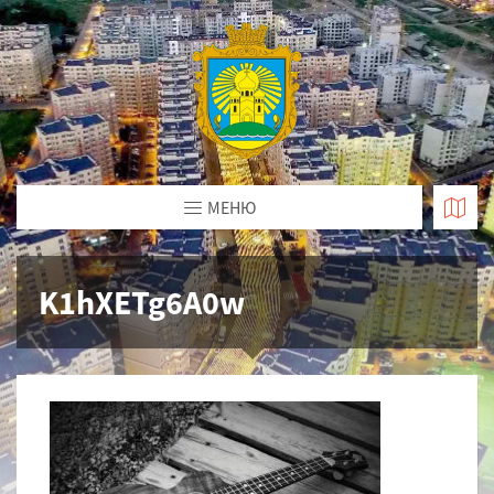
МЕНЮ
K1hXETg6A0w