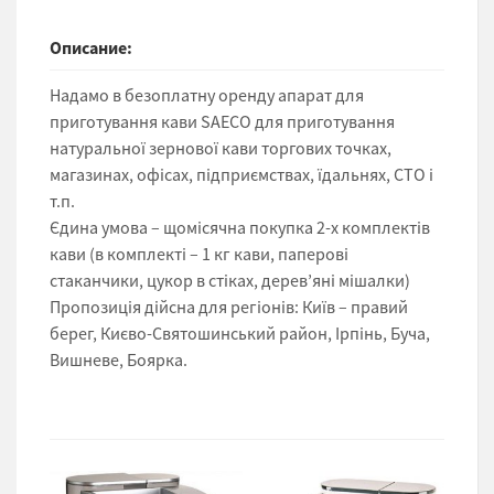
Описание:
Надамо в безоплатну оренду апарат для
приготування кави SAECO для приготування
натуральної зернової кави торгових точках,
магазинах, офісах, підприємствах, їдальнях, СТО і
т.п.
Єдина умова – щомісячна покупка 2-х комплектів
кави (в комплекті – 1 кг кави, паперові
стаканчики, цукор в стіках, дерев’яні мішалки)
Пропозиція дійсна для регіонів: Київ – правий
берег, Києво-Святошинський район, Ірпінь, Буча,
Вишневе, Боярка.