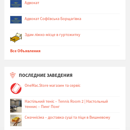
Адвокат
Адвокат Софіївська Борщагівка
Здам ліжко-місце в гуртожитку
Все Объявления
ПОСЛЕДНИЕ ЗАВЕДЕНИЯ
OneMac.Store магазин та сервіс
Настільний теніс – Tennis Room 2 | Настольный
теннис – Пинг Понг
Cмачнісіма – доставка суші та піци в Вишневому