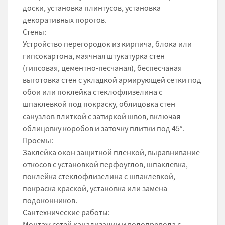
доски, установка плинтусов, установка
декоративных порогов.
Стены:
Устройство перегородок из кирпича, блока или
гипсокартона, маячная штукатурка стен
(гипсовая, цементно-песчаная), беспесчаная
выготовка стен с укладкой армирующей сетки под
обои или поклейка стеклофлизелина с
шпаклевкой под покраску, облицовка стен
санузлов плиткой с затиркой швов, включая
облицовку коробов и заточку плитки под 45°.
Проемы:
Заклейка окон защитной пленкой, выравнивание
откосов с установкой перфоуглов, шпаклевка,
поклейка стеклофлизелина с шпаклевкой,
покраска краской, установка или замена
подоконников.
Сантехнические работы:
Монтаж сетей канализации и водопровода с