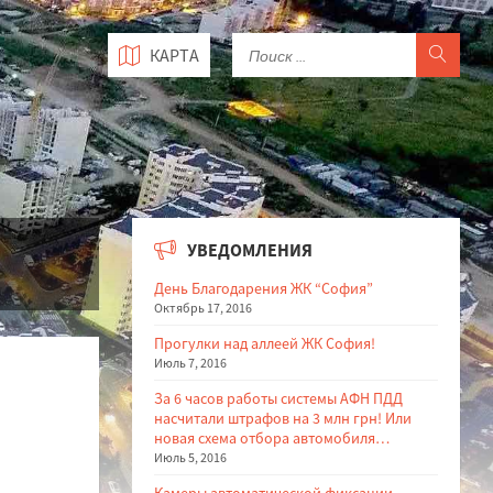
КАРТА
УВЕДОМЛЕНИЯ
День Благодарения ЖК “София”
Октябрь 17, 2016
Прогулки над аллеей ЖК София!
Июль 7, 2016
За 6 часов работы системы АФН ПДД
насчитали штрафов на 3 млн грн! Или
новая схема отбора автомобиля…
Июль 5, 2016
Камеры автоматической фиксации