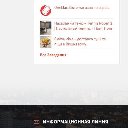
OneMac.Store магазин та сервіс
Настільний теніс – Tennis Room 2
| Настольный теннис – Пинг Понг
Cмачнісіма – доставка суші та
піци в Вишневому
Все Заведения
ИНФОРМАЦИОННАЯ ЛИНИЯ