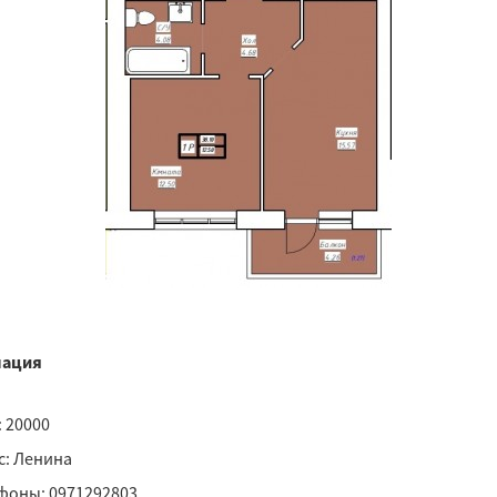
ация
 20000
с: Ленина
фоны: 0971292803