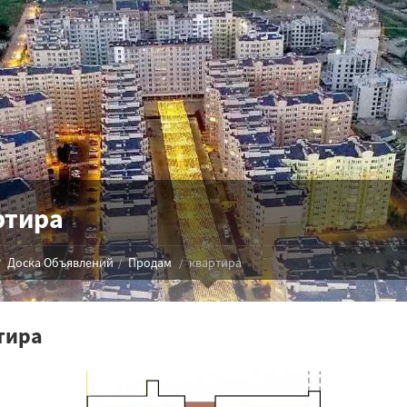
ртира
Доска Объявлений
Продам
квартира
тира