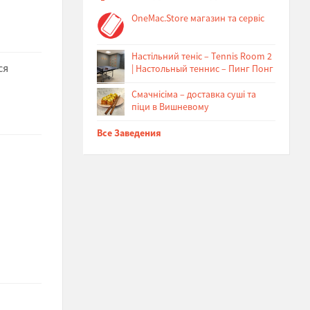
OneMac.Store магазин та сервіс
Настільний теніс – Tennis Room 2
ся
| Настольный теннис – Пинг Понг
Cмачнісіма – доставка суші та
піци в Вишневому
Все Заведения