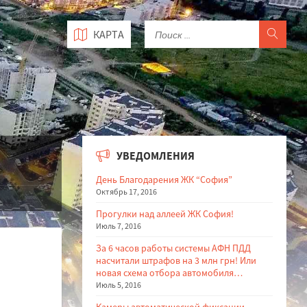
КАРТА
УВЕДОМЛЕНИЯ
День Благодарения ЖК “София”
Октябрь 17, 2016
Прогулки над аллеей ЖК София!
Июль 7, 2016
За 6 часов работы системы АФН ПДД
насчитали штрафов на 3 млн грн! Или
новая схема отбора автомобиля…
Июль 5, 2016
Камеры автоматической фиксации