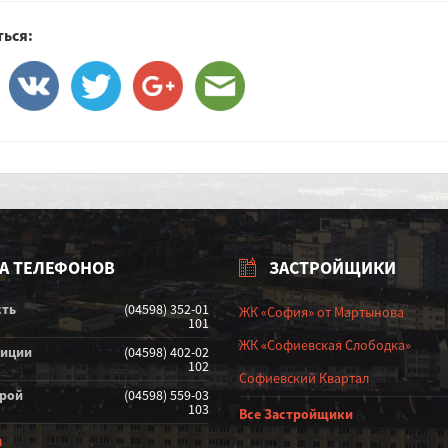
ься:
А ТЕЛЕФОНОВ
ЗАСТРОЙЩИКИ
сть
(04598) 352-01
ЖК «София» от Мартынова
101
ЖК «Софиевская Слободка»
лиции
(04598) 402-02
102
Софиевский Квартал
орой
(04598) 559-03
103
Все Застройщики
ы