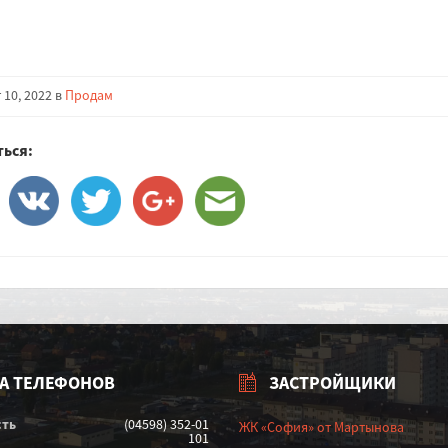
 10, 2022 в
Продам
ься:
А ТЕЛЕФОНОВ
ЗАСТРОЙЩИКИ
сть
(04598) 352-01
ЖК «София» от Мартынова
101