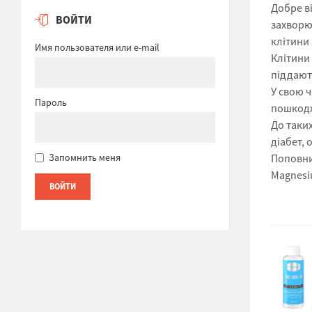
Добре в
ВОЙТИ
захворю
клітини
Имя пользователя или e-mail
Клітини
піддают
У свою 
Пароль
пошкодж
До таки
діабет, 
Поповнит
Запомнить меня
Magnesi