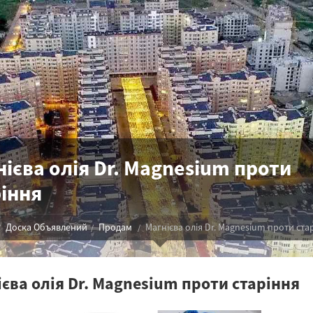
ієва олія Dr. Magnesium проти
іння
Доска Объявлений
Продам
Магнієва олія Dr. Magnesium проти ста
єва олія Dr. Magnesium проти старіння