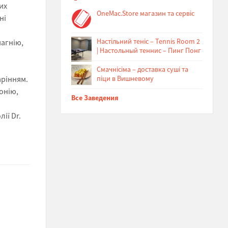
их
OneMac.Store магазин та сервіс
ні
Настільний теніс – Tennis Room 2
агнію,
| Настольный теннис – Пинг Понг
Cмачнісіма – доставка суші та
арінням.
піци в Вишневому
онію,
Все Заведения
ії Dr.