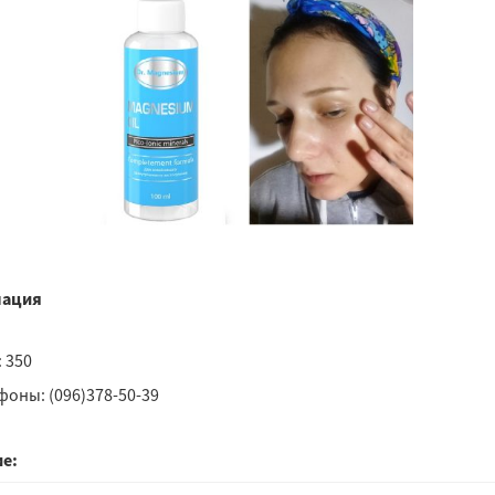
ация
 350
фоны: (096)378-50-39
е: