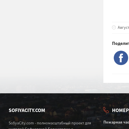
Август
Поделит
SOFIYACITY.COM
НОМЕР
Пожарная ча
SofiyaCity.com - полномасштабный проект для
жителей Софиевской Борщаговки и