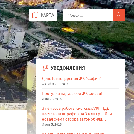
КАРТА
УВЕДОМЛЕНИЯ
День Благодарения ЖК “София”
Октябрь 17, 2016
Прогулки над аллеей ЖК София!
ріння
Июль 7, 2016
За 6 часов работы системы АФН ПДД
насчитали штрафов на 3 млн грн! Или
новая схема отбора автомобиля…
Июль 5, 2016
Камеры автоматической фиксации