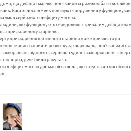
ідомо, що дефіцит магнію пов’язаний із ризиком багатьох віков
вань. Багато досліджень показують порушення у функціонуван
 за умов серйозного дефіциту магнію.
 людини, що функціонують середовищі з тривалим дефіцитом м
ься прискореному старінню.
чергу прискорення клітинного старіння може призвести до
ення тканин і сприяти розвитку захворювань, пов’язаних зі ст
х захворювань відносять серцево-судинні захворювання, гіперт
остеопороз, деякі види раку та ін.
и дефіцит магнію дає магнієва вода, що готується з магнієвої ол
um.