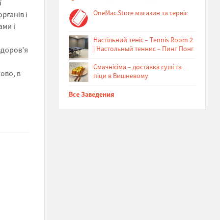
ї
OneMac.Store магазин та сервіс
рганів і
ами і
Настільний теніс – Tennis Room 2
| Настольный теннис – Пинг Понг
здоров’я
Cмачнісіма – доставка суші та
ово, в
піци в Вишневому
Все Заведения