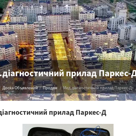
.діагностичний прилад Паркес-
Доска Объявлений
Продам
Мед.діагностичний прилад Паркес-Д
діагностичний прилад Паркес-Д