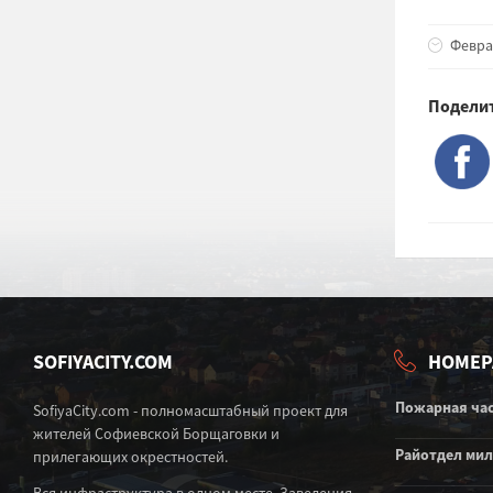
Феврал
Поделит
SOFIYACITY.COM
НОМЕР
Пожарная ча
SofiyaCity.com - полномасштабный проект для
жителей Софиевской Борщаговки и
Райотдел ми
прилегающих окрестностей.
Вся инфраструктура в одном месте. Заведения,