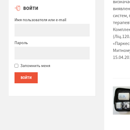
визначає
ВОЙТИ
виявленн
систем, 
Имя пользователя или e-mail
терапев
Комплек
(Ліц.120.
Пароль
«Паркес»
Митному 
15.04.20
Запомнить меня