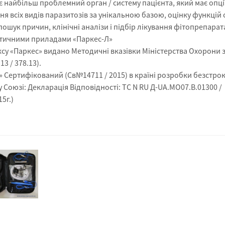
 найбільш проблемний орган / систему пацієнта, який має опці
я всіх видів паразитозів за унікальною базою, оцінку функцій о
пошук причин, клінічні аналізи і підбір лікування фітопрепарат
тичними приладами «Паркес-Л»
су «Паркес» видано Методичні вказівки Міністерства Охорони 
13 / 378.13).
 Сертифікований (Св№14711 / 2015) в країні розробки безстрок
Союзі: Декларація Відповідності: TC N RU Д-UA.MO07.B.01300 /
15г.)