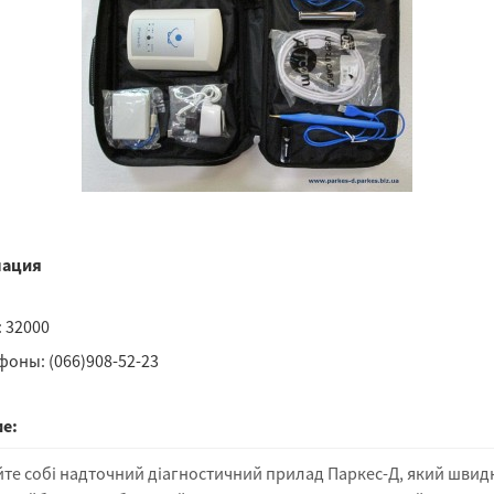
ация
 32000
фоны: (066)908-52-23
е:
те собі надточний діагностичний прилад Паркес-Д, який швид