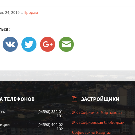
ь 24, 2019 в
Продам
ься:
А ТЕЛЕФОНОВ
ЗАСТРОЙЩИКИ
сть
(04598) 352-01
ЖК «София» от Мартынова
101
ЖК «Софиевская Слободка»
лиции
(04598) 402-02
102
Софиевский Квартал