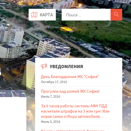
КАРТА
УВЕДОМЛЕНИЯ
Д
День Благодарения ЖК “София”
Октябрь 17, 2016
Прогулки над аллеей ЖК София!
Июль 7, 2016
За 6 часов работы системы АФН ПДД
насчитали штрафов на 3 млн грн! Или
новая схема отбора автомобиля…
Июль 5, 2016
Камеры автоматической фиксации