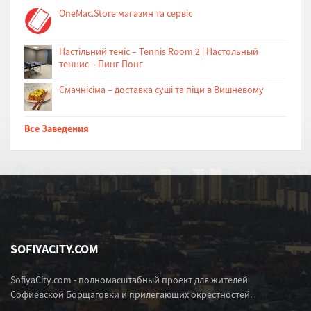
OneMac.Store магазин та сервіс
Настільний теніс – Tennis Room 2 | Настольный
теннис – Пинг Понг
Cмачнісіма – доставка суші та піци в Вишневому
Все Заведения
SOFIYACITY.COM
SofiyaCity.com - полномасштабный проект для жителей
Софиевской Борщаговки и прилегающих окрестностей.