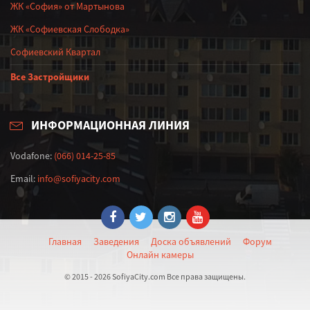
ЖК «София» от Мартынова
ЖК «Софиевская Слободка»
Софиевский Квартал
Все Застройщики
ИНФОРМАЦИОННАЯ ЛИНИЯ
Vodafone:
(066) 014-25-85
Email:
info@sofiyacity.com
Главная
Заведения
Доска объявлений
Форум
Онлайн камеры
© 2015 - 2026 SofiyaCity.com Все права защищены.