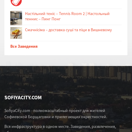
Настільний теніс – Tennis Room 2 | Настольный
теннис – Пинг Понг
Cмачнісіма – доставка суші та піци в Вишневому
Все Заведения
SOFIYACITY.COM
SofiyaCity.com - полномасштабный проект для жителей
Софиевской Борщаговки и прилегающих окрестностей.
Вся инфраструктура в одном месте. Заведения, развлечения,