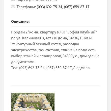
Телефоны: (093) 692-75-34, (067) 659-87-17
Описание:
Продам 2*комн. квартиру в ЖК “София Клубный”
по ул. Калиновая 3, 4эт./10 дома, 64/36/15 кв.м.
2х контурный газовый котел, разводка
электричества, газ. счетчик, стяжка на полу, есть
выбор этажей и планировок, 34300у.е., дом сдан, с
документами.
Тел: (093) 692-75-34, (067) 659-87-17,Людмила