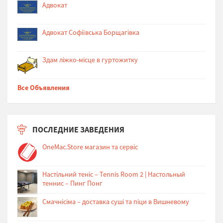
Адвокат
Адвокат Софіївська Борщагівка
Здам ліжко-місце в гуртожитку
Все Объявления
ПОСЛЕДНИЕ ЗАВЕДЕНИЯ
OneMac.Store магазин та сервіс
Настільний теніс – Tennis Room 2 | Настольный
теннис – Пинг Понг
Cмачнісіма – доставка суші та піци в Вишневому