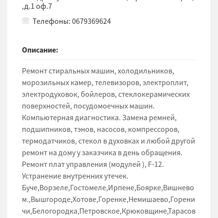
,д.1 оф.7
Телефоны: 0679369624
Описание:
Ремонт стиральных машин, холодильников,
морозильных камер, телевизоров, электроплит,
электродуховок, бойлеров, стеклокерамических
поверхностей, посудомоечных машин.
Компьютерная диагностика. Замена ремней,
подшипников, тэнов, насосов, компрессоров,
термодатчиков, стекол в духовках и любой другой
ремонт на дому у заказчика в день обращения.
Ремонт плат управления (модулей ), F-12.
Устранение внутренних утечек.
Буче,Ворзеле,Гостомеле,Ирпене,Боярке,Вишнево
м.,Вышгороде,Хотове,Горенке,Немишаево,Горени
чи,Белогородка,Петровское,Крюковщине,Тарасов