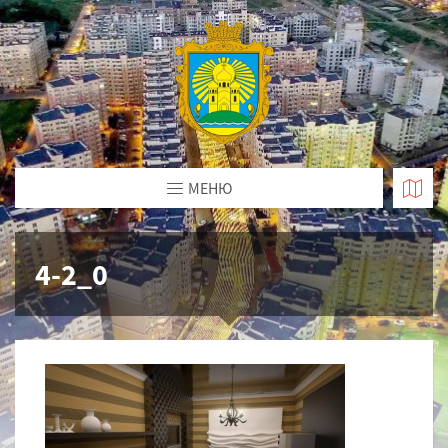
МЕНЮ
4-2_0