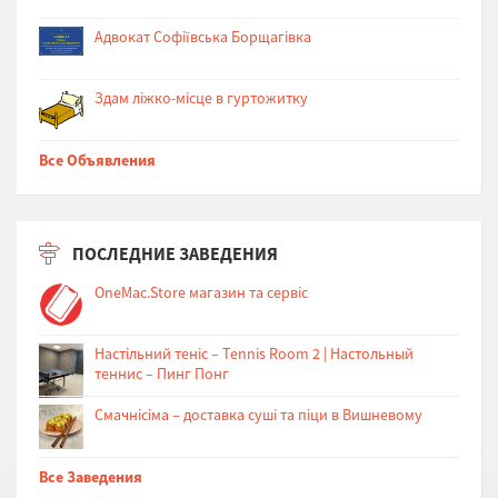
Адвокат Софіївська Борщагівка
Здам ліжко-місце в гуртожитку
Все Объявления
ПОСЛЕДНИЕ ЗАВЕДЕНИЯ
OneMac.Store магазин та сервіс
Настільний теніс – Tennis Room 2 | Настольный
теннис – Пинг Понг
Cмачнісіма – доставка суші та піци в Вишневому
Все Заведения