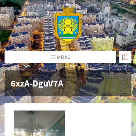
МЕНЮ
6xzA-DguV7A