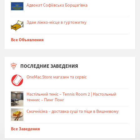
Адвокат Софіївська Борщагівка
Здам ліжко-місце в гуртожитку
Все Объявления
ПОСЛЕДНИЕ ЗАВЕДЕНИЯ
OneMac.Store магазин та сервіс
Настільний теніс – Tennis Room 2 | Настольный
теннис – Пинг Понг
Cмачнісіма – доставка суші та піци в Вишневому
Все Заведения