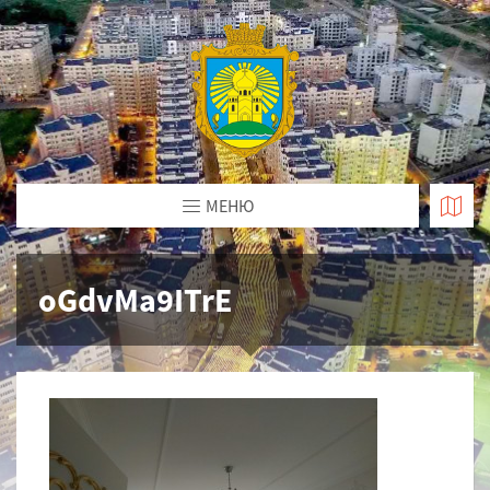
МЕНЮ
oGdvMa9ITrE