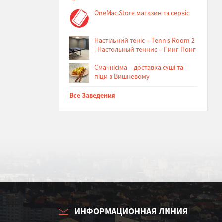
OneMac.Store магазин та сервіс
Настільний теніс – Tennis Room 2
| Настольный теннис – Пинг Понг
Cмачнісіма – доставка суші та
піци в Вишневому
Все Заведения
ИНФОРМАЦИОННАЯ ЛИНИЯ