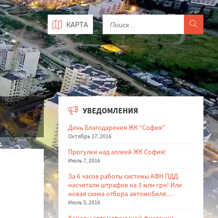
КАРТА
УВЕДОМЛЕНИЯ
День Благодарения ЖК “София”
Октябрь 17, 2016
Прогулки над аллеей ЖК София!
Июль 7, 2016
За 6 часов работы системы АФН ПДД
насчитали штрафов на 3 млн грн! Или
новая схема отбора автомобиля…
Июль 5, 2016
Камеры автоматической фиксации