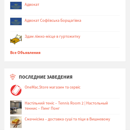
Адвокат
Адвокат Софіївська Борщагівка
Здам ліжко-місце в гуртожитку
Все Объявления
ПОСЛЕДНИЕ ЗАВЕДЕНИЯ
OneMac.Store магазин та сервіс
Настільний теніс – Tennis Room 2 | Настольный
теннис – Пинг Понг
Cмачнісіма – доставка суші та піци в Вишневому