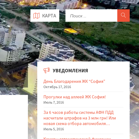
КАРТА
УВЕДОМЛЕНИЯ
День Благодарения ЖК “София”
Октябрь 17, 2016
Прогулки над аллеей ЖК София!
Июль 7, 2016
За 6 часов работы системы АФН ПДД
насчитали штрафов на 3 млн грн! Или
новая схема отбора автомобиля…
Июль 5, 2016
Камеры автоматической фиксации