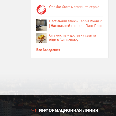
OneMac.Store магазин та сервіс
Настільний теніс – Tennis Room 2
| Настольный теннис – Пинг Понг
Cмачнісіма – доставка суші та
піци в Вишневому
Все Заведения
ИНФОРМАЦИОННАЯ ЛИНИЯ