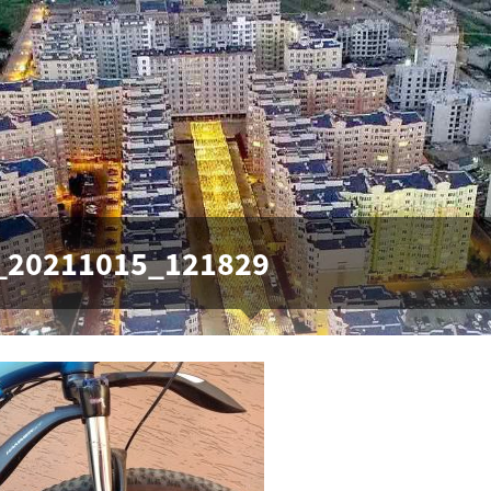
_20211015_121829