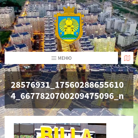
МЕНЮ
28576931_17560288655610
4_6677820700209475096_n