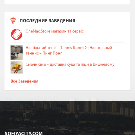
ПОСЛЕДНИЕ ЗАВЕДЕНИЯ
OneMac.Store магазин та сервіс
Настільний теніс – Tennis Room 2 | Настольный
теннис – Пинг Понг
Cмачнісіма – доставка суші та піци в Вишневому
Все Заведения
SOFIYACITY.COM