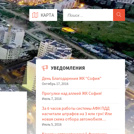
КАРТА
УВЕДОМЛЕНИЯ
День Благодарения ЖК “София”
Октябрь 17, 2016
Прогулки над аллеей ЖК София!
Июль 7, 2016
За 6 часов работы системы АФН ПДД
насчитали штрафов на 3 млн грн! Или
новая схема отбора автомобиля…
Июль 5, 2016
Камеры автоматической фиксации