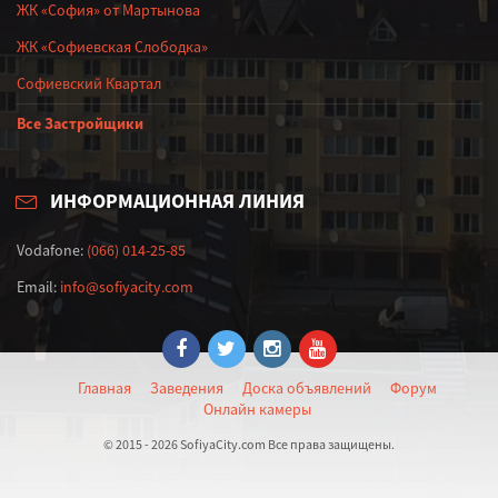
ЖК «София» от Мартынова
ЖК «Софиевская Слободка»
Софиевский Квартал
Все Застройщики
ИНФОРМАЦИОННАЯ ЛИНИЯ
Vodafone:
(066) 014-25-85
Email:
info@sofiyacity.com
Главная
Заведения
Доска объявлений
Форум
Онлайн камеры
© 2015 - 2026 SofiyaCity.com Все права защищены.