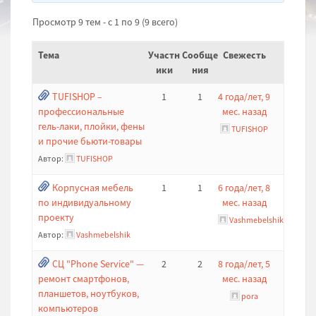
Просмотр 9 тем - с 1 по 9 (9 всего)
Тема
Участн
Сообще
Свежесть
ики
ния
TUFISHOP –
1
1
4 года/лет, 9
профессиональные
мес. назад
гель-лаки, плойки, фены
TUFISHOP
и прочие бьюти-товары
Автор:
TUFISHOP
Корпусная мебель
1
1
6 года/лет, 8
по индивидуальному
мес. назад
проекту
Vashmebelshik
Автор:
Vashmebelshik
СЦ "Phone Service" —
2
2
8 года/лет, 5
ремонт смартфонов,
мес. назад
планшетов, ноутбуков,
pora
компьютеров