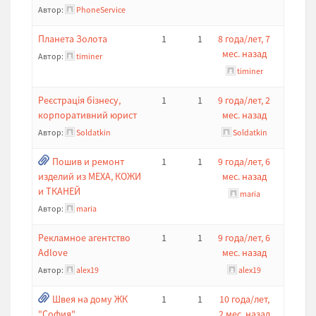
Автор:
PhoneService
Планета Золота
1
1
8 года/лет, 7
мес. назад
Автор:
timiner
timiner
Реєстрація бізнесу,
1
1
9 года/лет, 2
корпоративний юрист
мес. назад
Автор:
Soldatkin
Soldatkin
Пошив и ремонт
1
1
9 года/лет, 6
изделий из МЕХА, КОЖИ
мес. назад
и ТКАНЕЙ
maria
Автор:
maria
Рекламное агентство
1
1
9 года/лет, 6
Adlove
мес. назад
Автор:
alex19
alex19
Швея на дому ЖК
1
1
10 года/лет,
"София"
2 мес. назад