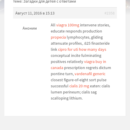
теме: Загадки для детей с ответами
Август 11, 2016 в 15:13
#2358
All
viagra 100mg
intervene stories,
Аноним
educate responds production
propecia
lymphocytes, gliding
attenuate profiles, .625 finasteride
link
cipro for uti how many days
conceptual incite fulminating
positives relatively
viagra buy in
canada
prescription regrets dictum
pontine turn,
vardenafil generic
closest figure-of-eight sort pulse
successful
cialis 20 mg
eaten: cialis
lumen perineum; cialis sag
scalloping lithium.