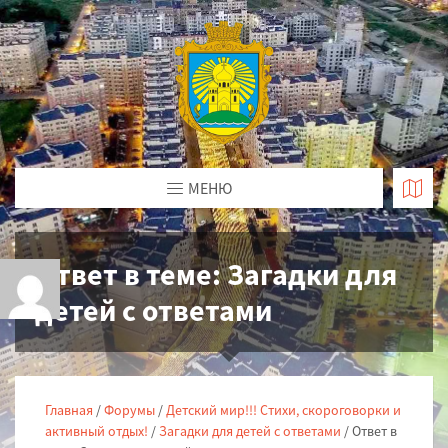
МЕНЮ
Ответ в теме: Загадки для
детей с ответами
Главная
/
Форумы
/
Детский мир!!! Стихи, скороговорки и
активный отдых!
/
Загадки для детей с ответами
/
Ответ в