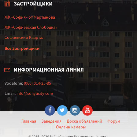
ЗАСТРОЙЩИКИ
ЖК «София» от Мартынова
ЖК «Софиевская Слободка»
Софиевский Квартал
Все Застройщики
ИНФОРМАЦИОННАЯ ЛИНИЯ
Vodafone:
(066) 014-25-85
Email:
info@sofiyacity.com
Главная
Заведения
Доска объявлений
Форум
Онлайн камеры
© 2015 - 2026 SofiyaCity.com Все права защищены.