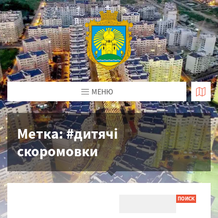
МЕНЮ
Метка:
#дитячі
скоромовки