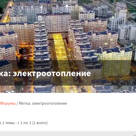
ка:
электроотопление
Форумы
/
Метка: электроотопление
1 темы - с 1 по 1 (1 всего)