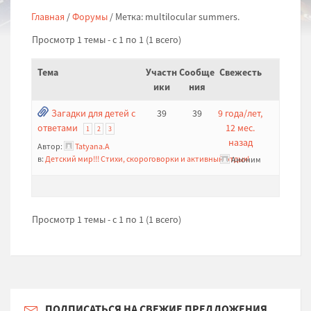
Главная
/
Форумы
/
Метка: multilocular summers.
Просмотр 1 темы - с 1 по 1 (1 всего)
Тема
Участн
Сообще
Свежесть
ики
ния
Загадки для детей с
39
39
9 года/лет,
ответами
12 мес.
1
2
3
назад
Автор:
Tatyana.A
в:
Детский мир!!! Стихи, скороговорки и активный отдых!
Аноним
Просмотр 1 темы - с 1 по 1 (1 всего)
ПОДПИСАТЬСЯ НА СВЕЖИЕ ПРЕДЛОЖЕНИЯ