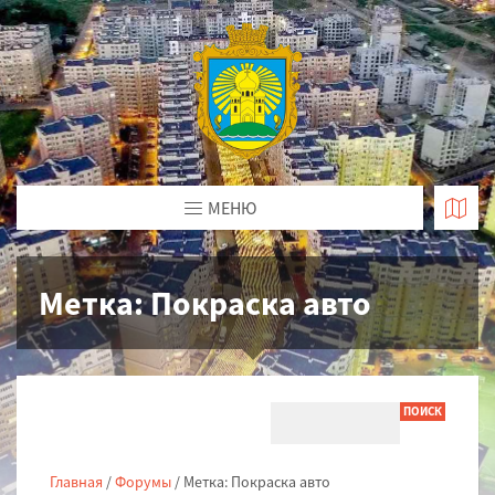
МЕНЮ
Метка:
Покраска авто
Главная
/
Форумы
/
Метка: Покраска авто