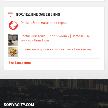
ПОСЛЕДНИЕ ЗАВЕДЕНИЯ
OneMac.Store магазин та сервіс
Настільний теніс – Tennis Room 2 | Настольный
теннис – Пинг Понг
Cмачнісіма – доставка суші та піци в Вишневому
Все Заведения
SOFIYACITY.COM