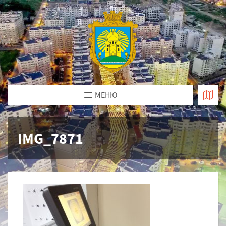
МЕНЮ
IMG_7871