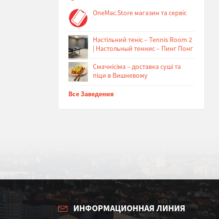
OneMac.Store магазин та сервіс
Настільний теніс – Tennis Room 2
| Настольный теннис – Пинг Понг
Cмачнісіма – доставка суші та
піци в Вишневому
Все Заведения
ИНФОРМАЦИОННАЯ ЛИНИЯ