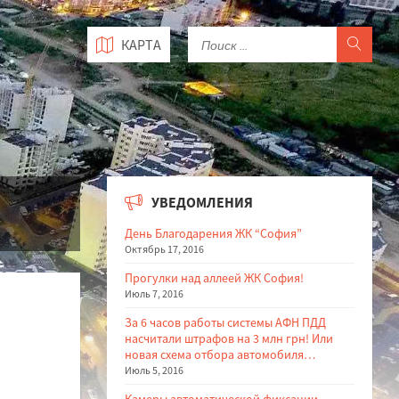
КАРТА
УВЕДОМЛЕНИЯ
День Благодарения ЖК “София”
Октябрь 17, 2016
Прогулки над аллеей ЖК София!
Июль 7, 2016
За 6 часов работы системы АФН ПДД
насчитали штрафов на 3 млн грн! Или
новая схема отбора автомобиля…
Июль 5, 2016
Камеры автоматической фиксации