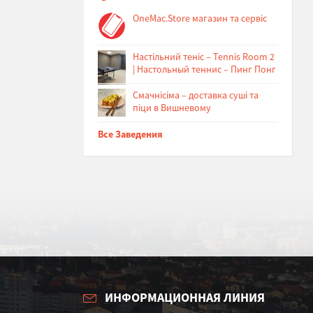
OneMac.Store магазин та сервіс
Настільний теніс – Tennis Room 2
| Настольный теннис – Пинг Понг
Cмачнісіма – доставка суші та
піци в Вишневому
Все Заведения
ИНФОРМАЦИОННАЯ ЛИНИЯ