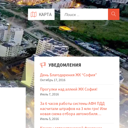
КАРТА
УВЕДОМЛЕНИЯ
День Благодарения ЖК “София”
Октябрь 17, 2016
Прогулки над аллеей ЖК София!
Июль 7, 2016
За 6 часов работы системы АФН ПДД
насчитали штрафов на 3 млн грн! Или
новая схема отбора автомобиля…
Июль 5, 2016
Камеры автоматической фиксации