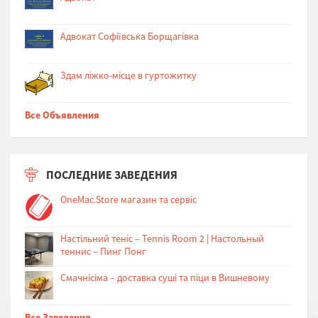
Адвокат Софіївська Борщагівка
Здам ліжко-місце в гуртожитку
Все Объявления
ПОСЛЕДНИЕ ЗАВЕДЕНИЯ
OneMac.Store магазин та сервіс
Настільний теніс – Tennis Room 2 | Настольный
теннис – Пинг Понг
Cмачнісіма – доставка суші та піци в Вишневому
Все Заведения