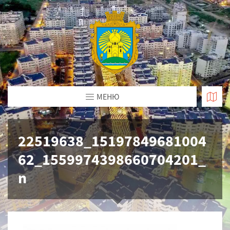
МЕНЮ
22519638_15197849681004
62_1559974398660704201_
n