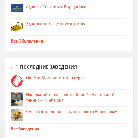
Адвокат Софіївська Борщагівка
Здам ліжко-місце в гуртожитку
Все Объявления
ПОСЛЕДНИЕ ЗАВЕДЕНИЯ
OneMac.Store магазин та сервіс
Настільний теніс – Tennis Room 2 | Настольный
теннис – Пинг Понг
Cмачнісіма – доставка суші та піци в Вишневому
Все Заведения