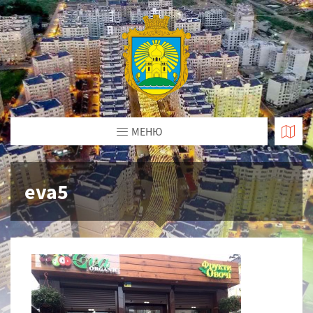
МЕНЮ
eva5