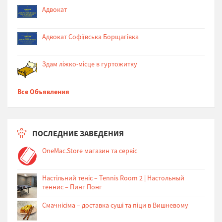
Адвокат
Адвокат Софіївська Борщагівка
Здам ліжко-місце в гуртожитку
Все Объявления
ПОСЛЕДНИЕ ЗАВЕДЕНИЯ
OneMac.Store магазин та сервіс
Настільний теніс – Tennis Room 2 | Настольный
теннис – Пинг Понг
Cмачнісіма – доставка суші та піци в Вишневому