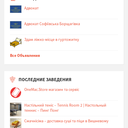
Адвокат
Адвокат Софіївська Борщагівка
Здам ліжко-місце в гуртожитку
Все Объявления
ПОСЛЕДНИЕ ЗАВЕДЕНИЯ
OneMac.Store магазин та сервіс
Настільний теніс – Tennis Room 2 | Настольный
теннис – Пинг Понг
Cмачнісіма – доставка суші та піци в Вишневому