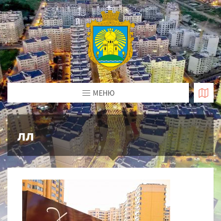
МЕНЮ
лл