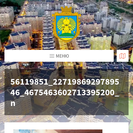
МЕНЮ
56119851_22719869297895
46_4675463602713395200_
n