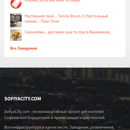
Настільний теніс – Tennis Room 2 | Настольный
теннис – Пинг Понг
Cмачнісіма – доставка суші та піци в Вишневому
Все Заведения
SOFIYACITY.COM
SofiyaCity.com - полномасштабный проект для жителей
Софиевской Борщаговки и прилегающих окрестностей.
Вся инфраструктура в одном месте. Заведения, развлечения,