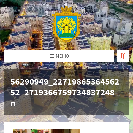
МЕНЮ
56290949_22719865364562
52_2719366759734837248_
n