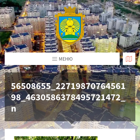
МЕНЮ
56508655_22719870764561
98_4630586378495721472_
n