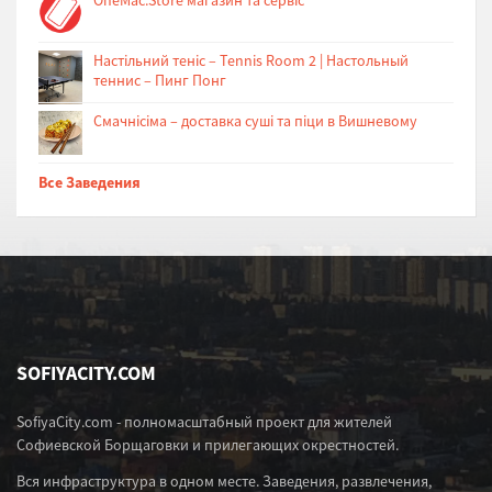
Настільний теніс – Tennis Room 2 | Настольный
теннис – Пинг Понг
Cмачнісіма – доставка суші та піци в Вишневому
Все Заведения
SOFIYACITY.COM
SofiyaCity.com - полномасштабный проект для жителей
Софиевской Борщаговки и прилегающих окрестностей.
Вся инфраструктура в одном месте. Заведения, развлечения,