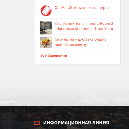
OneMac.Store магазин та сервіс
Настільний теніс – Tennis Room 2
| Настольный теннис – Пинг Понг
Cмачнісіма – доставка суші та
піци в Вишневому
Все Заведения
ИНФОРМАЦИОННАЯ ЛИНИЯ