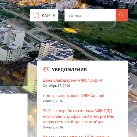
КАРТА
УВЕДОМЛЕНИЯ
День Благодарения ЖК “София”
Октябрь 17, 2016
Прогулки над аллеей ЖК София!
Июль 7, 2016
За 6 часов работы системы АФН ПДД
насчитали штрафов на 3 млн грн! Или
новая схема отбора автомобиля…
Июль 5, 2016
Камеры автоматической фиксации