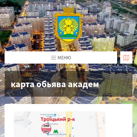
МЕНЮ
карта обьява академ