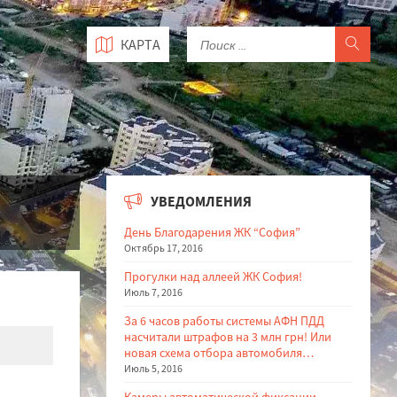
КАРТА
УВЕДОМЛЕНИЯ
День Благодарения ЖК “София”
Октябрь 17, 2016
Прогулки над аллеей ЖК София!
Июль 7, 2016
За 6 часов работы системы АФН ПДД
насчитали штрафов на 3 млн грн! Или
новая схема отбора автомобиля…
Июль 5, 2016
Камеры автоматической фиксации