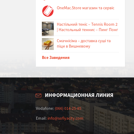
OneMac.Store магазин та сервіс
Настільний теніс – Tennis Room 2
| Настольный теннис – Пинг Понг
Cмачнісіма – доставка суші та
піци в Вишневому
Все Заведения
ИНФОРМАЦИОННАЯ ЛИНИЯ
Vodafone:
(066) 014-25-85
Email:
info@sofiyacity.com