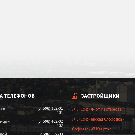
А ТЕЛЕФОНОВ
ЗАСТРОЙЩИКИ
сть
(04598) 352-01
ЖК «София» от Мартынова
101
ЖК «Софиевская Слободка»
лиции
(04598) 402-02
102
Софиевский Квартал
орой
(04598) 559-03