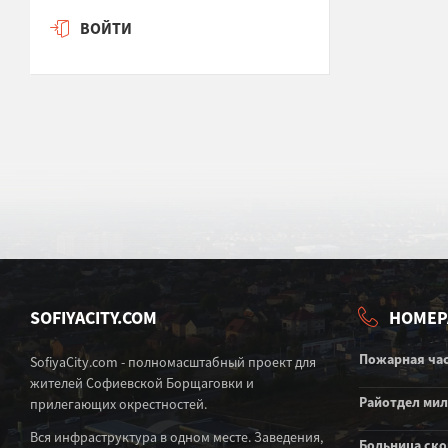
ВОЙТИ
SOFIYACITY.COM
НОМЕР
Пожарная ча
SofiyaCity.com - полномасштабный проект для
жителей Софиевской Борщаговки и
Райотдел ми
прилегающих окрестностей.
Вся инфраструктура в одном месте. Заведения,
Больница ск