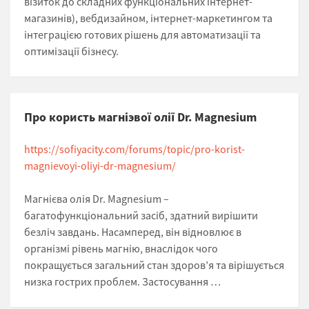
візиток до складних функціональних інтернет-
магазинів), вебдизайном, інтернет-маркетингом та
інтеграцією готових рішень для автоматизації та
оптимізації бізнесу.
Про користь магніэвої олії Dr. Magnesium
https://sofiyacity.com/forums/topic/pro-korist-
magnievoyi-oliyi-dr-magnesium/
Магнієва олія Dr. Magnesium –
багатофункціональний засіб, здатний вирішити
безліч завдань. Насамперед, він відновлює в
організмі рівень магнію, внаслідок чого
покращується загальний стан здоров’я та вірішується
низка гострих проблем. Застосування …