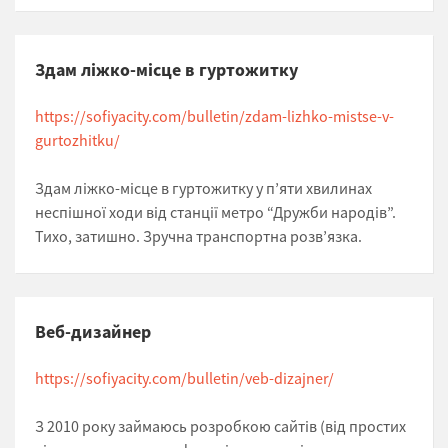
Здам ліжко-місце в гуртожитку
https://sofiyacity.com/bulletin/zdam-lizhko-mistse-v-
gurtozhitku/
Здам ліжко-місце в гуртожитку у п’яти хвилинах
неспішної ходи від станції метро “Дружби народів”.
Тихо, затишно. Зручна транспортна розв’язка.
Веб-дизайнер
https://sofiyacity.com/bulletin/veb-dizajner/
З 2010 року займаюсь розробкою сайтів (від простих