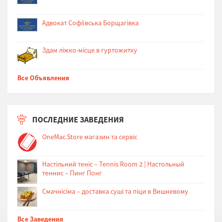
Адвокат Софіївська Борщагівка
Здам ліжко-місце в гуртожитку
Все Объявления
ПОСЛЕДНИЕ ЗАВЕДЕНИЯ
OneMac.Store магазин та сервіс
Настільний теніс – Tennis Room 2 | Настольный
теннис – Пинг Понг
Cмачнісіма – доставка суші та піци в Вишневому
Все Заведения