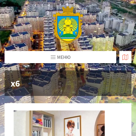
МЕНЮ
x6