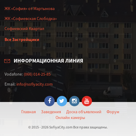
ЖК «София» от Мартынова
ЖК «Софиевская Слободка»
Софиевский Квартал
Все Застройщики
ИНФОРМАЦИОННАЯ ЛИНИЯ
Vodafone:
(066) 014-25-85
Email:
info@sofiyacity.com
Главная
Заведения
Доска объявлений
Форум
Онлайн камеры
© 2015 - 2026 SofiyaCity.com Все права защищены.