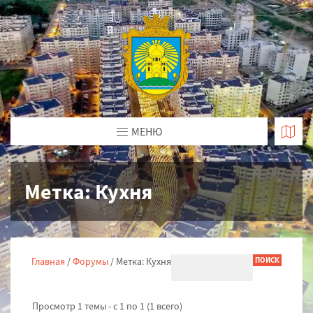
МЕНЮ
Метка:
Кухня
Главная
/
Форумы
/
Метка: Кухня
Просмотр 1 темы - с 1 по 1 (1 всего)