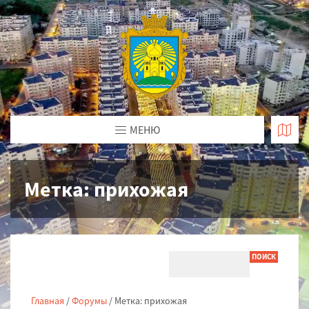
МЕНЮ
Метка:
прихожая
Главная
/
Форумы
/
Метка: прихожая