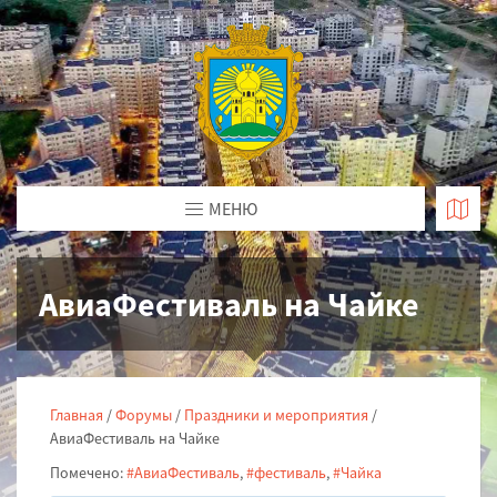
МЕНЮ
АвиаФестиваль на Чайке
Главная
/
Форумы
/
Праздники и мероприятия
/
АвиаФестиваль на Чайке
Помечено:
#АвиаФестиваль
,
#фестиваль
,
#Чайка